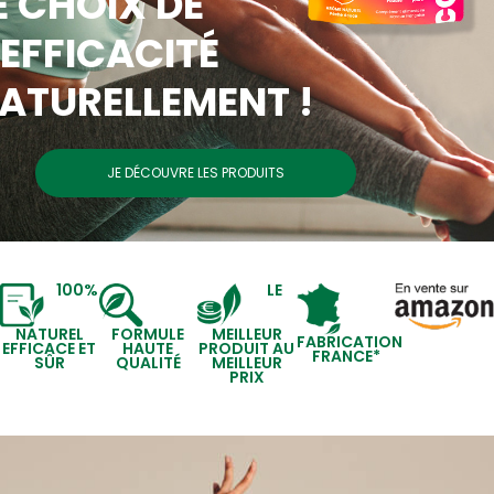
E CHOIX DE
’EFFICACITÉ
ATURELLEMENT !
JE DÉCOUVRE LES PRODUITS
100%
LE
NATUREL
FORMULE
MEILLEUR
FABRICATION
EFFICACE ET
HAUTE
PRODUIT AU
FRANCE*
SÛR
QUALITÉ
MEILLEUR
PRIX