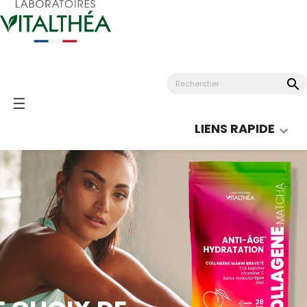
search
Basculer
☰
la
LIENS RAPIDE

navigation