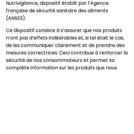
Nutrivigilance, dispositif établit par l’Agence
française de sécurité sanitaire des aliments
(ANSES).
Ce dispositif consiste à s’assurer que nos produits
n’ont pas d’effets indésirables et, si tel était le cas,
de les communiquer clairement et de prendre des
mesures correctrices. Ceci contribue à renforcer la
sécurité de nos consommateurs et permet sa
complète information sur les produits que nous
proposons.
Bien entendu, tous nos produits et tous nos
programmes obéissent à la réglementation
française et européenne. Ils sont
systématiquement contrôlés et validés par des
organismes indépendants ainsi que par nos experts
scientifiques, et sont, sauf exception, fabriqués en
France dans des laboratoires spécialisés.