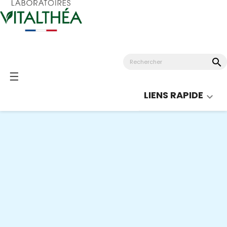
search
Basculer
☰
la
LIENS RAPIDE

navigation