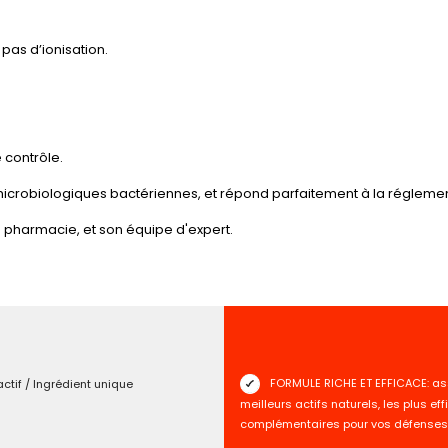
 pas d’ionisation.
 contrôle.
 microbiologiques bactériennes, et répond parfaitement à la réglemen
en pharmacie, et son équipe d'expert.
FORMULE RICHE ET EFFICACE: as
tif / Ingrédient unique
meilleurs actifs naturels, les plus ef
complémentaires pour vos défenses 