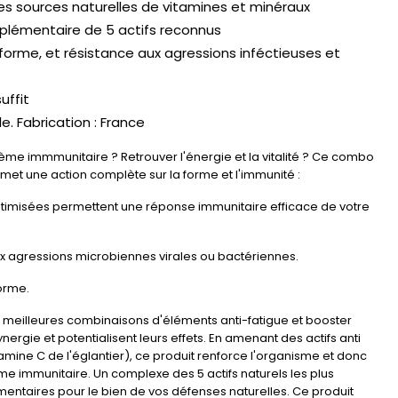
es sources naturelles de vitamines et minéraux
mplémentaire de 5 actifs reconnus
forme, et résistance aux agressions inféctieuses et
uffit
le. Fabrication : France
ème immmunitaire ? Retrouver l'énergie et la vitalité ? Ce combo
rmet une action complète sur la forme et l'immunité :
ptimisées permettent une réponse immunitaire efficace de votre
ux agressions microbiennes virales ou bactériennes.
forme.
meilleures combinaisons d'éléments anti-fatigue et booster
nergie et potentialisent leurs effets. En amenant des actifs anti
tamine C de l'églantier), ce produit renforce l'organisme et donc
ème immunitaire. Un complexe des 5 actifs naturels les plus
mentaires pour le bien de vos défenses naturelles. Ce produit