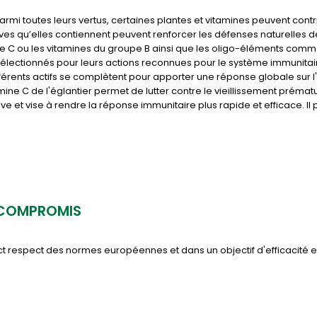
rmi toutes leurs vertus, certaines plantes et vitamines peuvent contr
ves qu’elles contiennent peuvent renforcer les défenses naturelles 
ine C ou les vitamines du groupe B ainsi que les oligo-éléments comme
électionnés pour leurs actions reconnues pour le système immunitaire
ifférents actifs se complètent pour apporter une réponse globale sur
tamine C de l'églantier permet de lutter contre le vieillissement prém
ive et vise à rendre la réponse immunitaire plus rapide et efficace. 
 COMPROMIS
ct respect des normes européennes et dans un objectif d'efficacité et