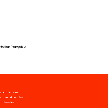
tation française.
sociation des
ficaces et les plus
naturelles.