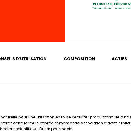
RETOUR FACILE DE VOS A
*selon les conditions de ret
NSEILS D’UTILISATION
COMPOSITION
ACTIFS
urelle pour une utilisation en toute sécurité : produit formulé à bas
rouverez cette formule et précisément cette association d’actifs et vit
irecteur scientifique, Dr. en pharmacie.