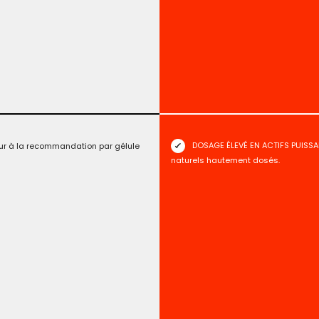
DOSAGE ÉLEVÉ EN ACTIFS PUISSAN
ur à la recommandation par gélule
naturels hautement dosés.