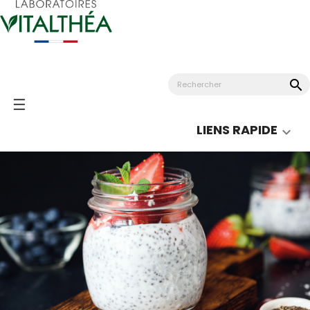
search
Basculer
☰
la
LIENS RAPIDE

navigation