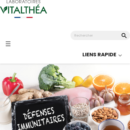
search
Basculer
☰
la
LIENS RAPIDE

navigation