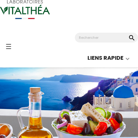
search
Basculer
☰
la
LIENS RAPIDE

navigation