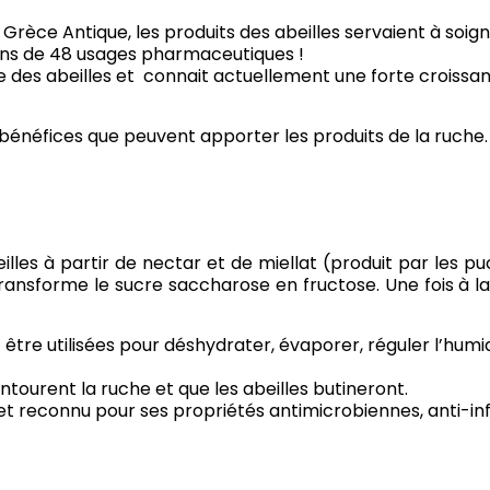
 Grèce Antique, les produits des abeilles servaient à soi
ins de 48 usages pharmaceutiques !
colte des abeilles et connait actuellement une forte croiss
t bénéfices que peuvent apporter les produits de la ruche.
les à partir de nectar et de miellat (produit par les pucer
ansforme le sucre saccharose en fructose. Une fois à la r
 être utilisées pour déshydrater, évaporer, réguler l’humid
entourent la ruche et que les abeilles butineront.
t reconnu pour ses propriétés antimicrobiennes, anti-inf