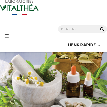
search
Basculer
☰
la
LIENS RAPIDE

navigation