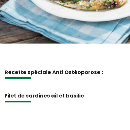
Recette spéciale Anti Ostéoporose :
Filet de sardines ail et basilic