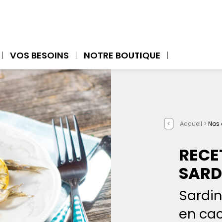
VOS BESOINS
NOTRE BOUTIQUE
<
Accueil >
Nos 
RECE
SARDI
Sardin
en cac