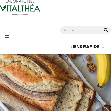
search
Basculer
☰
la
LIENS RAPIDE

navigation