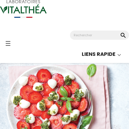
search
Basculer
☰
la
LIENS RAPIDE

navigation