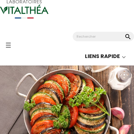
search
Basculer
☰
la
LIENS RAPIDE

navigation