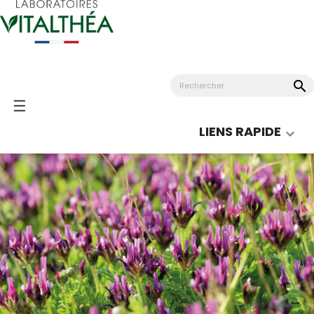
search
Basculer
☰
la
LIENS RAPIDE

navigation