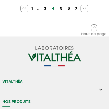
<<
1
...
3
4
5
6
7
>>
Haut de page
VITALTHÉA

NOS PRODUITS