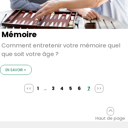
Mémoire
Comment entretenir votre mémoire quel
que soit votre âge ?
EN SAVOIR +
<<
1
...
3
4
5
6
7
>>
Haut de page